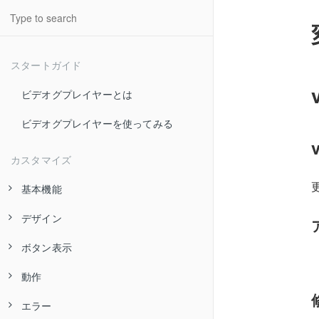
スタートガイド
ビデオグプレイヤーとは
ビデオグプレイヤーを使ってみる
カスタマイズ
更
基本機能
デザイン
プレイリスト
ボタン表示
プレイリストタイトル
スキン
動画タイトル
動作
プレイヤー幅
背景色
再生ボタン
サムネイルイメージ
エラー
プレイヤー高さ
活性色
シークボタン
自動再生
ロゴ