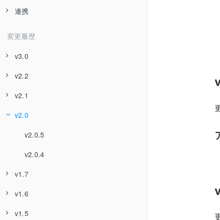
連携
右クリックメニュー
レスポンシブ
フルスクリーンボタン
リピート再生
エラーレポート
字幕
コントロールバー
プレイリスト
ボリュームボタン
サウンドミュート
Googleアナリティクス
広告
変更履歴
アスペクト比調整
設定ボタン
オーディオモード
ビデオグアナリティクス
360度
v3.0
ボリューム
10秒戻るボタン
角度回転
メディアソース
クオリティーボタン
v2.2
v3.0.1
10秒進むボタン
再生後ジャンプ
チャプターマーカー
倍速スロー再生ボタン
v2.1
v2.2.16
更
プレイリストボタン
レジューム
v2.0
v2.2.12
v2.1.13
プレイリスト前の動画ボタン
v2.2.11
v2.0.5
プレイリスト次の動画ボタン
v2.2.3
v2.0.4
字幕ボタン
v1.7
共有ボタン
v1.6
v1.7.7
動画ダウンロードボタン
v1.5
v1.7.6
v1.6.14
更