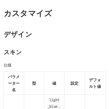
カスタマイズ
デザイン
スキン
仕様
パラメ
デフォ
ーター
型
値
設定
ルト値
名
light
,
_blue