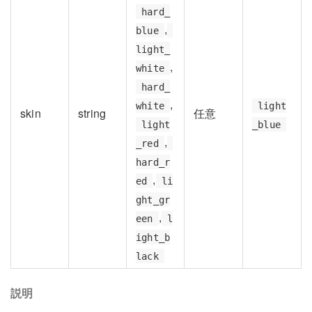
hard_
,
blue
light_
,
white
hard_
,
white
light
skin
string
任意
light
_blue
,
_red
hard_r
,
ed
li
ght_gr
,
een
l
ight_b
lack
説明