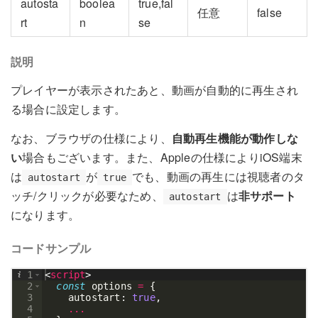
autosta
boolea
true,fal
任意
false
rt
n
se
説明
プレイヤーが表示されたあと、動画が自動的に再生され
る場合に設定します。
なお、ブラウザの仕様により、
自動再生機能が動作しな
い
場合もございます。また、Appleの仕様によりiOS端末
は
が
でも、動画の再生には視聴者のタ
autostart
true
ッチ/クリックが必要なため、
は
非サポート
autostart
になります。
コードサンプル
1
<
script
>
2
const
options
=
{
3
autostart
:
true
,
4
...