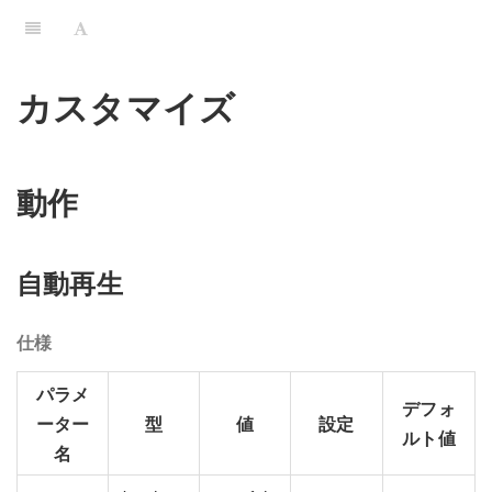
カスタマイズ
動作
自動再生
仕様
パラメ
デフォ
ーター
型
値
設定
ルト値
名