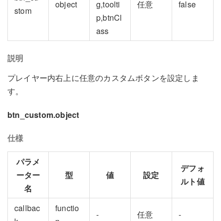
object
g,toolti
任意
false
stom
p,btnCl
ass
説明
プレイヤー内右上に任意のカスタムボタンを設定しま
す。
btn_custom.object
仕様
パラメ
デフォ
ーター
型
値
設定
ルト値
名
callbac
functio
-
任意
-